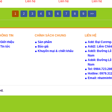
hệ
Liên hệ
Liên hệ
Liên hệ
1
2
3
4
5
6
7
8
9
>>
HÔNG TIN
CHÍNH SÁCH CHUNG
LIÊN HỆ
Giới thiệu
Sản phẩm
Add: Đại Cương
Tin tức
Báo giá
Add2: Liêm Chín
Khuyến mại & chiết khấu
Add3: Đường Lê C
Nam
Add4: Đường Lê 
Nam
Tel: 0984.723.286
Hotline: 0979.311
Email: nhatminh
ed.