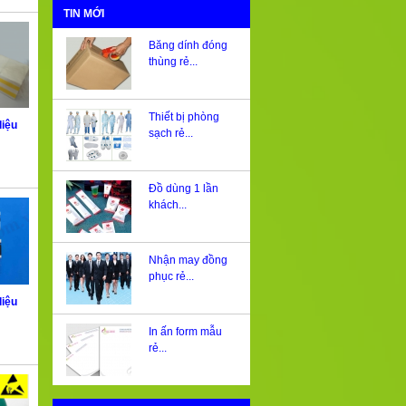
TIN MỚI
Băng dính đóng
thùng rẻ...
Thiết bị phòng
liệu
sạch rẻ...
Đồ dùng 1 lần
khách...
Nhận may đồng
phục rẻ...
liệu
In ấn form mẫu
rẻ...