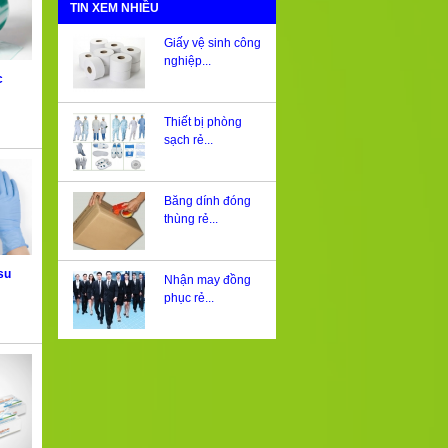
TIN XEM NHIỀU
Giấy vệ sinh công
nghiệp...
c
Thiết bị phòng
sạch rẻ...
Băng dính đóng
thùng rẻ...
su
Nhận may đồng
phục rẻ...