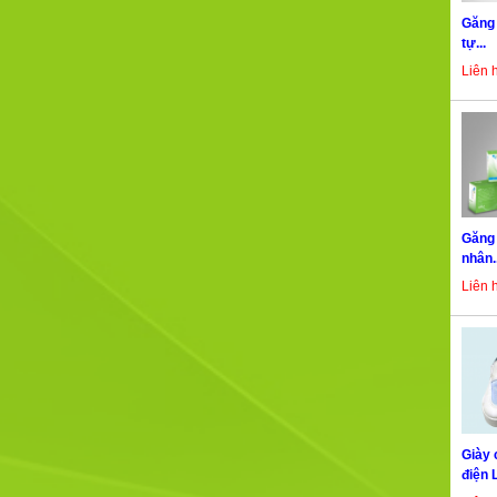
Găng 
tự...
Liên 
Găng 
nhân..
Liên 
Giày 
điện 