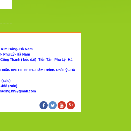
- Kim Bảng- Hà Nam
h- Phủ Lý- Hà Nam
ông Thanh ( kéo dài)- Tiên Tân- Phủ Lý- Hà
Duẩn- khu ĐT CEO1- Liêm Chính- Phủ Lý - Hà
 (zalo)
.468 (zalo)
trading.hn@gmail.com