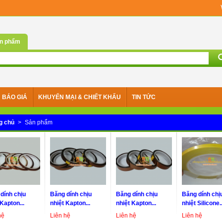
n phẩm
BÁO GIÁ
KHUYẾN MẠI & CHIẾT KHẤU
TIN TỨC
g chủ
>
Sản phẩm
dính chịu
Băng dính chịu
Băng dính chịu
Băng dính chị
 Kapton...
nhiệt Kapton...
nhiệt Kapton...
nhiệt Silicone..
hệ
Liên hệ
Liên hệ
Liên hệ