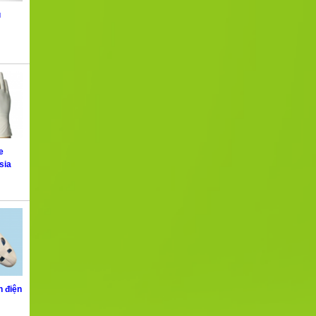
u
e
sia
h điện