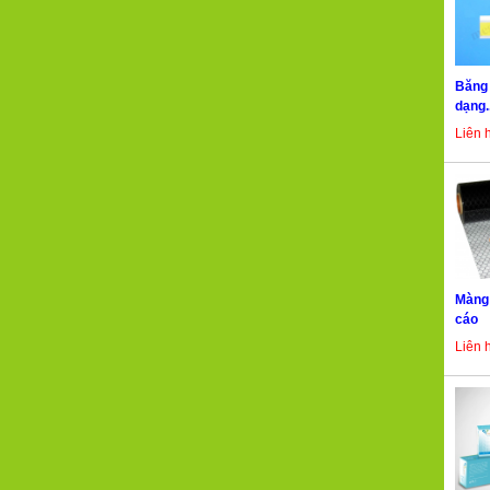
Băng 
dạng..
Liên 
Màng
cáo
Liên 