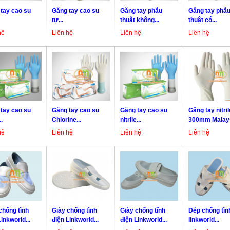
tay cao su
Găng tay cao su
Găng tay phẫu
Găng tay phẫ
tự...
thuật không...
thuật có...
hệ
Liên hệ
Liên hệ
Liên hệ
tay cao su
Găng tay cao su
Găng tay cao su
Găng tay nitril
.
Chlorine...
nitrile...
300mm Malay
hệ
Liên hệ
Liên hệ
Liên hệ
chống tĩnh
Giày chống tĩnh
Giày chống tĩnh
Dép chống tĩn
Linkworld...
điện Linkworld...
điện Linkworld...
linkworld...