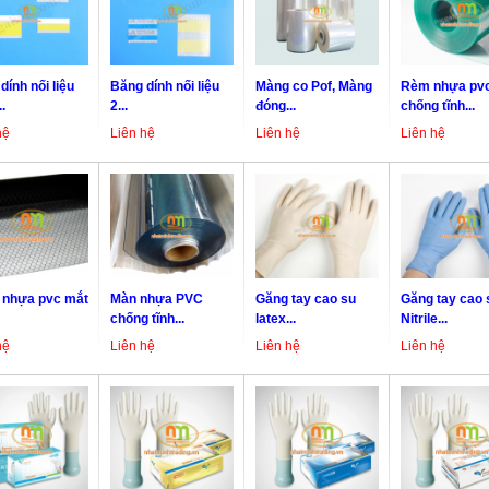
dính nối liệu
Băng dính nối liệu
Màng co Pof, Màng
Rèm nhựa pv
.
2...
đóng...
chống tĩnh...
hệ
Liên hệ
Liên hệ
Liên hệ
 nhựa pvc mắt
Màn nhựa PVC
Găng tay cao su
Găng tay cao 
chống tĩnh...
latex...
Nitrile...
hệ
Liên hệ
Liên hệ
Liên hệ