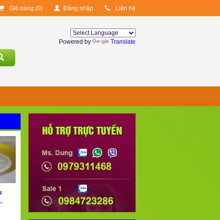
Giỏ hàng (
0
)
Đăng nhập
Liên hệ
Powered by
Translate
u
.