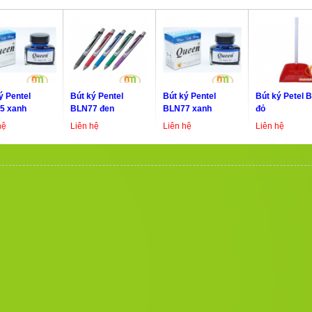
ý Pentel
Bút ký Pentel
Bút ký Pentel
Bút ký Petel 
5 xanh
BLN77 đen
BLN77 xanh
đỏ
hệ
Liên hệ
Liên hệ
Liên hệ