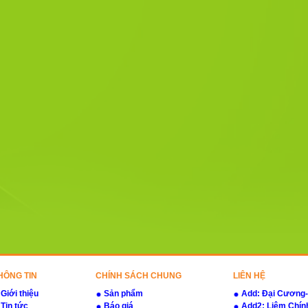
HÔNG TIN
CHÍNH SÁCH CHUNG
LIÊN HỆ
Giới thiệu
Sản phẩm
Add: Đại Cương
Tin tức
Báo giá
Add2: Liêm Chín