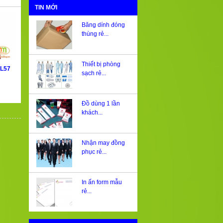
TIN MỚI
Băng dính đóng
thùng rẻ...
Thiết bị phòng
BL57
sạch rẻ...
Đồ dùng 1 lần
khách...
Nhận may đồng
phục rẻ...
In ấn form mẫu
rẻ...