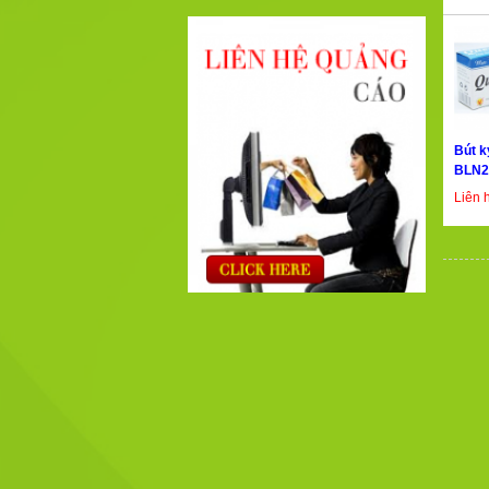
Bút k
BLN2
Liên 