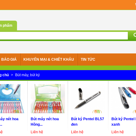
n phẩm
BÁO GIÁ
KHUYẾN MẠI & CHIẾT KHẤU
TIN TỨC
g chủ
>
Bút máy, bút ký
áy nét hoa
Bút máy nét hoa
Bút ký Pentel BL57
Bút ký Pentel
..
Hồng...
đen
xanh
hệ
Liên hệ
Liên hệ
Liên hệ