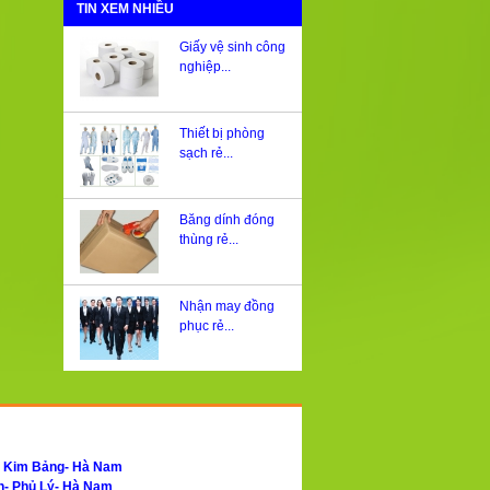
TIN XEM NHIỀU
Giấy vệ sinh công
nghiệp...
Thiết bị phòng
sạch rẻ...
Băng dính đóng
thùng rẻ...
Nhận may đồng
phục rẻ...
- Kim Bảng- Hà Nam
h- Phủ Lý- Hà Nam