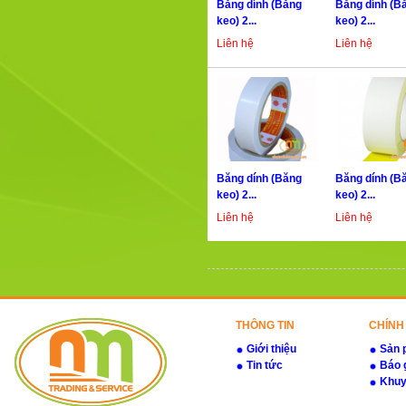
Băng dính (Băng
Băng dính (B
keo) 2...
keo) 2...
Liên hệ
Liên hệ
Băng dính (Băng
Băng dính (B
keo) 2...
keo) 2...
Liên hệ
Liên hệ
THÔNG TIN
CHÍNH
Giới thiệu
Sản 
Tin tức
Báo 
Khuy