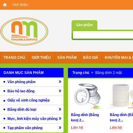
Giới thiệu
Sản phẩm
TRANG CHỦ
GIỚI THIỆU
SẢN PHẨM
BÁO GIÁ
KHUYẾN MẠI & 
DANH MỤC SẢN PHẨM
Trang chủ
>
Băng dính 2 mặt
Văn phòng phẩm
Bảo hộ lao động
Giấy vệ sinh công nghiệp
Băng dính đủ loại
Băng dính (Băng
Băng dính (B
Mực, linh kiện máy văn phòng
keo) 2...
keo) 2...
Liên hệ
Liên hệ
Tạp phẩm văn phòng