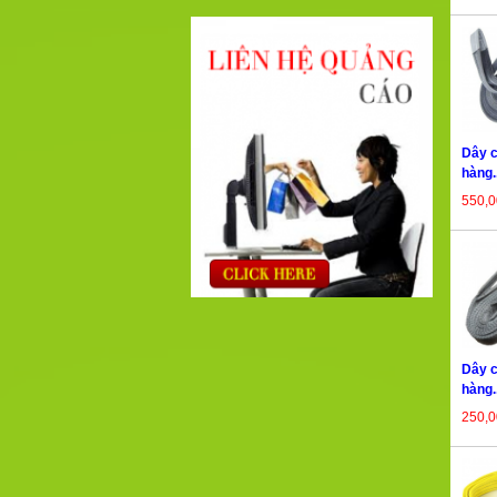
Dây c
hàng..
550,
Dây c
hàng..
250,