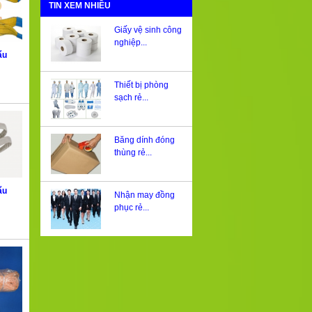
TIN XEM NHIỀU
Giấy vệ sinh công
nghiệp...
ẩu
Thiết bị phòng
sạch rẻ...
Băng dính đóng
thùng rẻ...
ẩu
Nhận may đồng
phục rẻ...