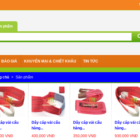
n phẩm
BÁO GIÁ
KHUYẾN MẠI & CHIẾT KHẤU
TIN TỨC
g chủ
>
Sản phẩm
áp vải cẩu
Dây cáp vải cẩu
Dây cáp vải cẩu
Dây cáp vải c
.
hàng...
hàng...
hàng...
000 VNĐ
400,000 VNĐ
350,000 VNĐ
930,000 VNĐ