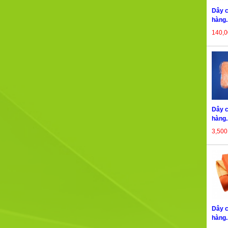
Dây c
hàng..
140,
Dây c
hàng..
3,50
Dây c
hàng..