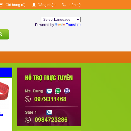
Giỏ hàng (
0
)
Đăng nhập
Liên hệ
Powered by
Translate
ẩu