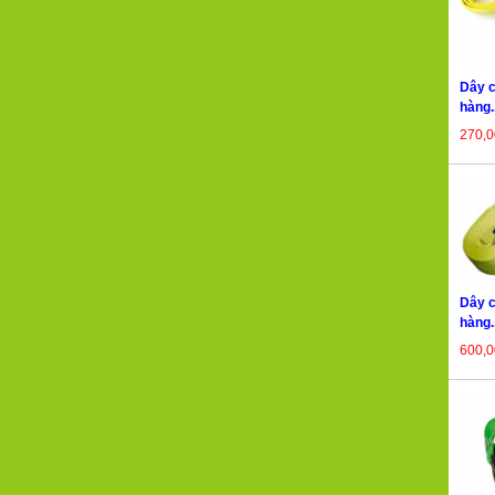
Dây c
hàng..
270,
Dây c
hàng..
600,