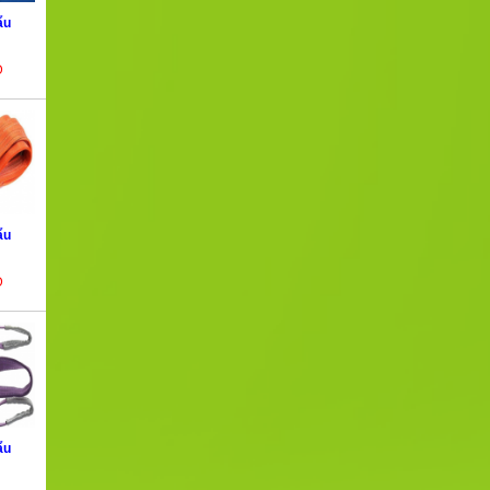
ẩu
Đ
ẩu
Đ
ẩu