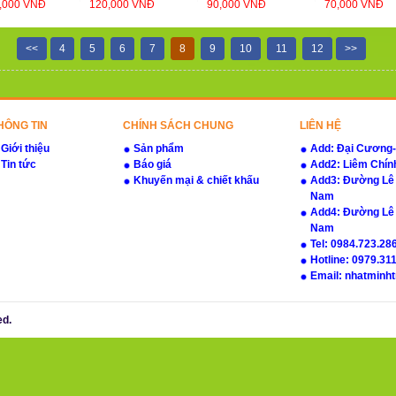
0,000 VNĐ
120,000 VNĐ
90,000 VNĐ
70,000 VNĐ
<<
4
5
6
7
8
9
10
11
12
>>
HÔNG TIN
CHÍNH SÁCH CHUNG
LIÊN HỆ
Giới thiệu
Sản phẩm
Add: Đại Cương
Tin tức
Báo giá
Add2: Liêm Chín
Khuyến mại & chiết khấu
Add3: Đường Lê C
Nam
Add4: Đường Lê 
Nam
Tel: 0984.723.286
Hotline: 0979.311
Email: nhatminh
ed.