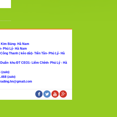
- Kim Bảng- Hà Nam
h- Phủ Lý- Hà Nam
ông Thanh ( kéo dài)- Tiên Tân- Phủ Lý- Hà
Duẩn- khu ĐT CEO1- Liêm Chính- Phủ Lý - Hà
 (zalo)
.468 (zalo)
trading.hn@gmail.com