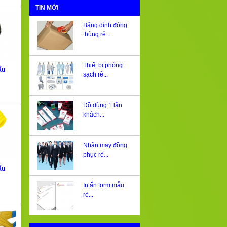
TIN MỚI
Băng dính đóng
thùng rẻ...
Thiết bị phòng
ẩu
sạch rẻ...
Đồ dùng 1 lần
khách...
Nhận may đồng
phục rẻ...
ẩu
In ấn form mẫu
rẻ...