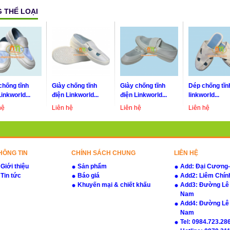
 THỂ LOẠI
chống tĩnh
Giày chống tĩnh
Giày chống tĩnh
Dép chống tĩn
Linkworld...
điện Linkworld...
điện Linkworld...
linkworld...
hệ
Liên hệ
Liên hệ
Liên hệ
HÔNG TIN
CHÍNH SÁCH CHUNG
LIÊN HỆ
Giới thiệu
Sản phẩm
Add: Đại Cương
Tin tức
Báo giá
Add2: Liêm Chín
Khuyến mại & chiết khấu
Add3: Đường Lê C
Nam
Add4: Đường Lê 
Nam
Tel: 0984.723.286