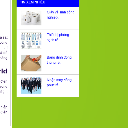
TIN XEM NHIỀU
Giấy vệ sinh công
nghiệp...
Thiết bị phòng
a sát
sạch rẻ...
 công
n thì
và dễ
Băng dính đóng
 bằng
thùng rẻ...
rld
Nhận may đồng
 điện
phục rẻ...
trong
điện,
ghiệp
 điện