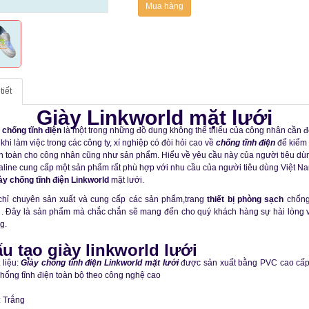
Mua hàng
tiết
Giày Linkworld mặt lưới
 chống tĩnh điện
là một trong những đồ dung không thể thiếu của công nhân cần 
 khi làm việc trong các công ty, xí nghiệp có đòi hỏi cao về
chống tĩnh điện
để kiểm 
n toàn cho công nhân cũng như sản phẩm. Hiểu về yêu cầu này của người tiêu dù
line cung cấp một sản phẩm rất phù hợp với nhu cầu của người tiêu dùng Việt N
ày chống tĩnh điện Linkworld
mặt lưới.
chỉ chuyên sản xuất và cung cấp các sản phẩm,trang
thiết bị phòng sạch
chống
 . Đây là sản phẩm mà chắc chắn sẽ mang đến cho quý khách hàng sự hài lòng v
g.
u tạo giày linkworld lưới
 liệu:
Giày chống tĩnh điện Linkworld mặt lưới
được sản xuất bằng PVC cao cấ
hống tĩnh điện toàn bộ theo công nghệ cao
 Trắng