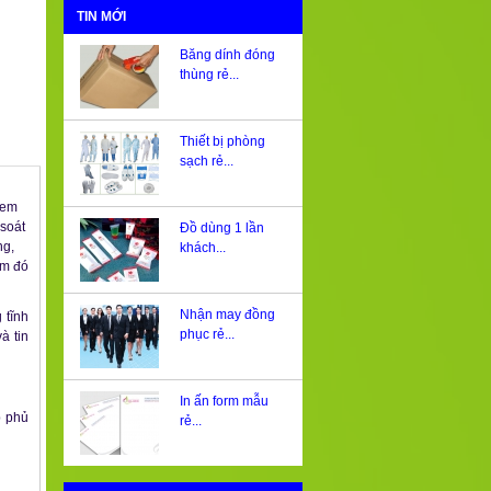
TIN MỚI
Băng dính đóng
thùng rẻ...
Thiết bị phòng
sạch rẻ...
đem
soát
Đồ dùng 1 lần
ng,
khách...
am đó
Nhận may đồng
 tĩnh
phục rẻ...
à tin
In ấn form mẫu
p phủ
rẻ...