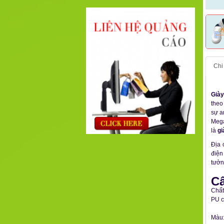
Chi 
Giày
theo
sự a
Mega
là
gi
Địa 
điện
tưởn
Cấ
Chất
PU c
Màu: