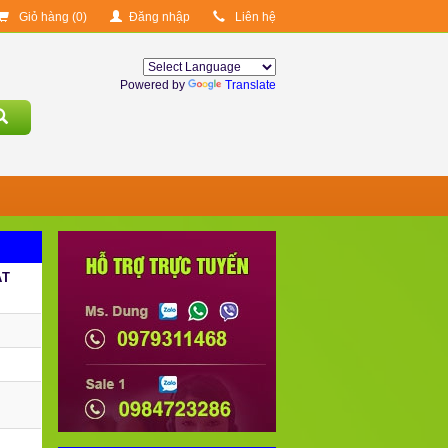
Giỏ hàng (
0
)
Đăng nhập
Liên hệ
Powered by
Translate
ẶT