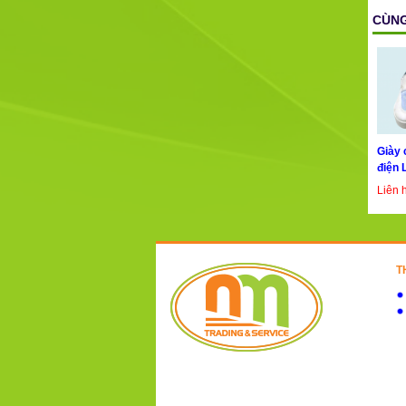
CÙNG
Giày 
điện 
Liên 
T