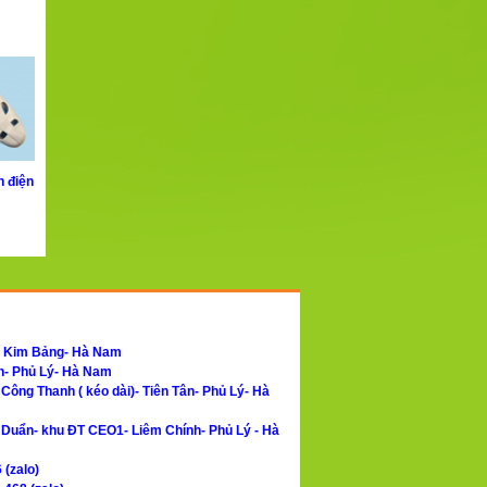
h điện
- Kim Bảng- Hà Nam
h- Phủ Lý- Hà Nam
ông Thanh ( kéo dài)- Tiên Tân- Phủ Lý- Hà
Duẩn- khu ĐT CEO1- Liêm Chính- Phủ Lý - Hà
 (zalo)