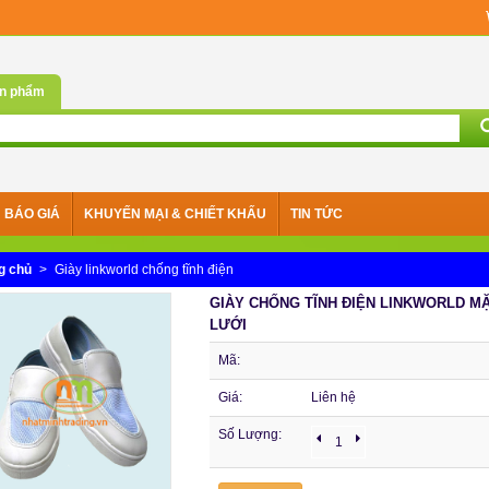
n phẩm
BÁO GIÁ
KHUYẾN MẠI & CHIẾT KHẤU
TIN TỨC
g chủ
>
Giày linkworld chống tĩnh điện
GIÀY CHỐNG TĨNH ĐIỆN LINKWORLD M
LƯỚI
Mã:
Giá:
Liên hệ
Số Lượng: