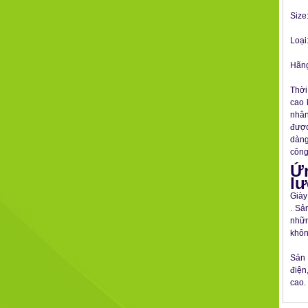
Size
Loại
Hãng
Thời
cao 
nhân
được
dàng
công
Ứn
lư
Giày
. Sả
nhữn
khôn
Sản
điện
cao.