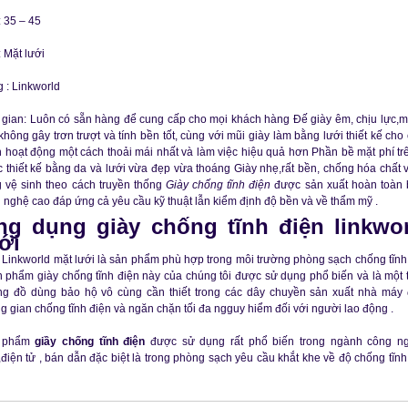
: 35 – 45
: Mặt lưới
 : Linkworld
 gian: Luôn có sẵn hàng để cung cấp cho mọi khách hàng Đế giày êm, chịu lực,m
không gây trơn trượt và tính bền tốt, cùng với mũi giày làm bằng lưới thiết kế cho
 hoạt động một cách thoải mái nhất và làm việc hiệu quả hơn Phần bề mặt phí trê
 thiết kế bằng da và lưới vừa đẹp vừa thoáng Giày nhẹ,rất bền, chống hóa chất 
 vệ sinh theo cách truyền thống
Giày chống tĩnh điện
được sản xuất hoàn toàn
 nghệ cao đáp ứng cả yêu cầu kỹ thuật lẫn kiểm định độ bền và về thẩm mỹ .
g dụng giày chống tĩnh điện linkwo
ới
 Linkworld mặt lưới là sản phẩm phù hợp trong môi trường phòng sạch chống tĩnh
n phẩm giày chống tĩnh điện này của chúng tôi được sử dụng phổ biến và là một 
g đồ dùng bảo hộ vô cùng cần thiết trong các dây chuyền sản xuất nhà máy 
g gian chống tĩnh điện và ngăn chặn tối đa ngguy hiểm đối với người lao động .
 phẩm
giầy chống tĩnh điện
được sử dụng rất phổ biến trong ngành công n
,điện tử , bán dẫn đặc biệt là trong phòng sạch yêu cầu khắt khe về độ chống tĩnh