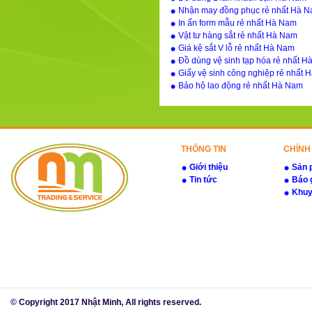
Nhận may đồng phục rẻ nhất Hà 
In ấn form mẫu rẻ nhất Hà Nam
Vật tư hàng sắt rẻ nhất Hà Nam
Giá kệ sắt V lỗ rẻ nhất Hà Nam
Đồ dùng vệ sinh tạp hóa rẻ nhất 
Giấy vệ sinh công nghiệp rẻ nhất
Bảo hộ lao động rẻ nhất Hà Nam
THÔNG TIN
CHÍNH
Giới thiệu
Sản 
Tin tức
Báo 
Khuy
© Copyright 2017 Nhật Minh, All rights reserved.