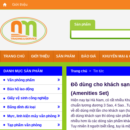
Giới thiệu
Sản phẩm
TRANG CHỦ
GIỚI THIỆU
SẢN PHẨM
BÁO GIÁ
KHUYẾN MẠI & 
DANH MỤC SẢN PHẨM
Trang chủ
>
Tin tức
Văn phòng phẩm
Đồ dùng cho khách sạn,
Bảo hộ lao động
(Amenities Set)
Giấy vệ sinh công nghiệp
Hiện nay tại Hà Nam, có rất nhiều K
chuẩn tương đương 3 Sao, 4 Sao...Tu
Băng dính đủ loại
về đồ dùng một lần cho khách sạn (ha
đồ dùng khách sạn thì dòng sản phẩm
Mực, linh kiện máy văn phòng
nhiều hơn là các dòng sản phẩm khác nh
Tạp phẩm văn phòng
Tuy nhiên ít người biết rằng, tuy là m