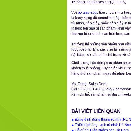
16.Shooting glasses bag (Chụp ly)
Với
bộ amenities
tiêu chuẩn như trên
là khay đựng đồ amenities. Bọc bên n
túi nilon, hộp giấy, hoặc hộp giấy in 
in logo lên bao bì sản phẩm. Như vậy
thương hiệu khách sạn trên từng sản
Thường thì những sản phẩm như dầu g
lược, dép, lót ly, chụp ly sẽ là những
đặt hàng, sẽ cần phải chú trọng về s
Chất lượng của dòng sản phẩm ameni
khách thuê phòng. Tuy nhiên khi cun
hàng thử sản phẩm ngay để phân loại
Ms. Dung- Sales Dept.
Cell: 0979 311 468 ( Zalo/Viber/What
Xem chi tiết sản phẩm tại địa chỉ web
BÀI VIẾT LIÊN QUAN
Băng dính đóng thùng rẻ nhất Hà
Thiết bị phòng sạch rẻ nhất Hà Na
Đồ dùng 1 lần khách sạn Hà Nam