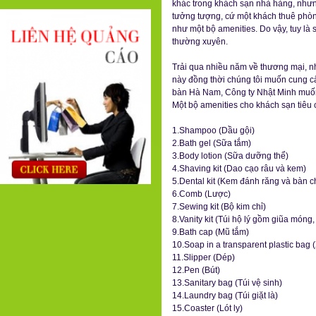
khác trong khách sạn nhà hàng, nhưn
tưởng tượng, cứ một khách thuê phòn
như một bộ amenities. Do vậy, tuy là 
thường xuyên.
Trải qua nhiều năm về thương mại, n
này đồng thời chúng tôi muốn cung cấ
bàn Hà Nam, Công ty Nhật Minh muốn
Một bộ amenities cho khách sạn tiêu
1.Shampoo (Dầu gội)
2.Bath gel (Sữa tắm)
3.Body lotion (Sữa dưỡng thể)
4.Shaving kit (Dao cạo râu và kem)
5.Dental kit (Kem đánh răng và bàn c
6.Comb (Lược)
7.Sewing kit (Bộ kim chỉ)
8.Vanity kit (Túi hộ lý gồm giũa móng
9.Bath cap (Mũ tắm)
10.Soap in a transparent plastic bag
11.Slipper (Dép)
12.Pen (Bút)
13.Sanitary bag (Túi vệ sinh)
14.Laundry bag (Túi giặt là)
15.Coaster (Lót ly)