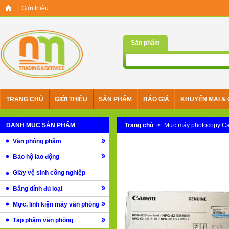
Giới thiệu
Sản phẩm
TRANG CHỦ
GIỚI THIỆU
SẢN PHẨM
BÁO GIÁ
KHUYẾN MẠI & 
DANH MỤC SẢN PHẨM
Trang chủ
>
Mực máy photocopy C
Văn phòng phẩm
Bảo hộ lao động
Giấy vệ sinh công nghiệp
Băng dính đủ loại
Mực, linh kiện máy văn phòng
Tạp phẩm văn phòng