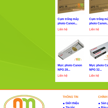
Cụm trống máy
Cụm trống m
photo Canon...
photo Canon..
Liên hệ
Liên hệ
Mực photo Canon
Mực photo C
NPG 28...
NPG 32...
Liên hệ
Liên hệ
THÔNG TIN
CHÍNH
Giới thiệu
Sản 
Tin tức
Báo 